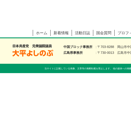
ホーム
新着情報
活動日誌
国会質問
プロフ
大平よしのぶ 日本共産党 前衆議院議員
中国ブロック事務所
〒703-8288 岡山市
広島県事務所
〒730-0013 広島市中
当サイトに記載している画像、文章等の無断転載を禁止します。 他の媒体への掲