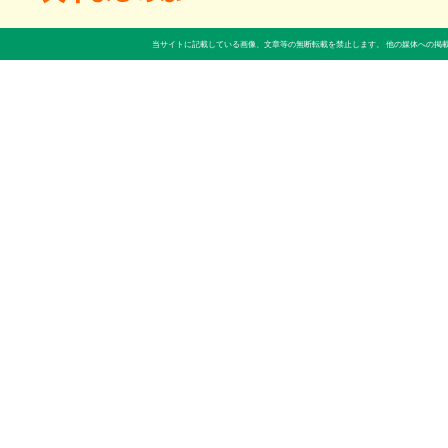
当サイトに記載している画像、文章等の無断転載を禁止します。 他の媒体への掲