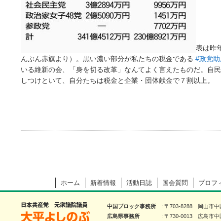
表は昨
んぶん赤旗より）。黒い濃い部分が私たちの税金である
#政党助
いる維新の会、「身を切る改革」なんてよく言えたものだ。自民
しつけといて、自分たちは税金と企業・団体献金で７割以上。
ホーム
新着情報
活動日誌
国会質問
プロフ
大平よしのぶ 日本共産党 前衆議院議員
中国ブロック事務所
〒703-8288 岡山市
広島県事務所
〒730-0013 広島市中