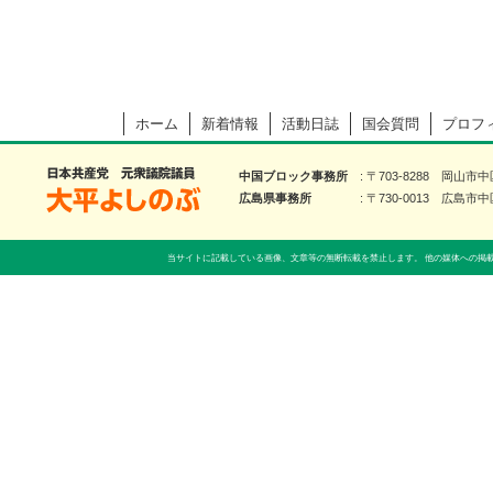
ホーム
新着情報
活動日誌
国会質問
プロフ
大平よしのぶ 日本共産党 前衆議院議員
中国ブロック事務所
〒703-8288 岡山市
広島県事務所
〒730-0013 広島市中
当サイトに記載している画像、文章等の無断転載を禁止します。 他の媒体への掲