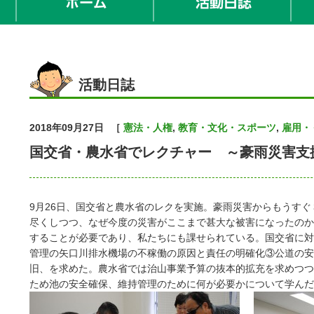
活動日誌
2018年09月27日
［
憲法・人権
,
教育・文化・スポーツ
,
雇用・
国交省・農水省でレクチャー ～豪雨災害支
9月26日、国交省と農水省のレクを実施。豪雨災害からもうす
尽くしつつ、なぜ今度の災害がここまで甚大な被害になったのか
することが必要であり、私たちにも課せられている。国交省に対
管理の矢口川排水機場の不稼働の原因と責任の明確化③公道の安
旧、を求めた。農水省では治山事業予算の抜本的拡充を求めつつ
ため池の安全確保、維持管理のために何が必要かについて学んだ