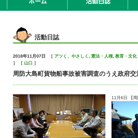
活動日誌
2018年11月07日
［
アツく、やさしく
,
憲法・人権
,
教育・文化
］ ［
山口
］
周防大島町貨物船事故被害調査のうえ政府交
11月6日
【周