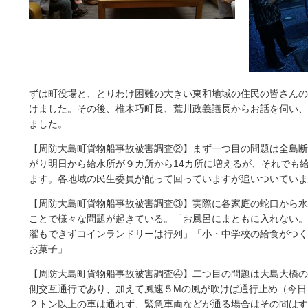
ずは町役場と、とりわけ困難の大きい東和地域の住民の皆さんの
けました。その後、椎木巧町長、荒川政義議長からお話を伺い、
ました。
【周防大島町貨物船事故被害調査②】まず一つ目の問題は全島断
がり明日から給水所が９カ所から14カ所に増えるが、それでも
ます。各地域の民生委員が配って回っていますが追いついていま
【周防大島町貨物船事故被害調査③】実際に各家庭の蛇口から水
ことで様々な問題が起きている。「お風呂にまともに入れない。
濯もできずコインランドリーは行列」「小・中学校の給食がつく
お菓子」
【周防大島町貨物船事故被害調査④】二つ目の問題は大島大橋の
側交互通行であり、加えて風速５Mの風が吹けば通行止め（今日
２トン以上の車は通れず、緊急車両などが通る場合はその間はす