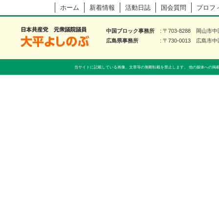
ホーム
新着情報
活動日誌
国会質問
プロフ
大平よしのぶ 日本共産党 前衆議院議員
中国ブロック事務所
〒703-8288 岡山市
広島県事務所
〒730-0013 広島市中
当サイトに記載している画像、文章等の無断転載を禁止します。 他の媒体への掲