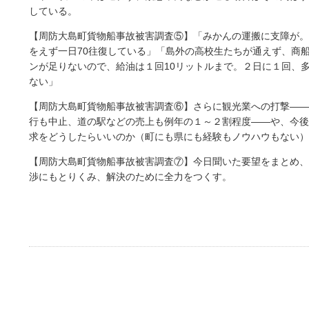
している。
【周防大島町貨物船事故被害調査⑤】「みかんの運搬に支障が。
をえず一日70往復している」「島外の高校生たちが通えず、商
ンが足りないので、給油は１回10リットルまで。２日に１回、
ない」
【周防大島町貨物船事故被害調査⑥】さらに観光業への打撃――
行も中止、道の駅などの売上も例年の１～２割程度――や、今後
求をどうしたらいいのか（町にも県にも経験もノウハウもない）
【周防大島町貨物船事故被害調査⑦】今日聞いた要望をまとめ、
渉にもとりくみ、解決のために全力をつくす。