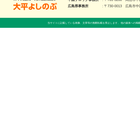
大平よしのぶ 日本共産党 前衆議院議員
広島県事務所
〒730-0013 広島市中
当サイトに記載している画像、文章等の無断転載を禁止します。 他の媒体への掲