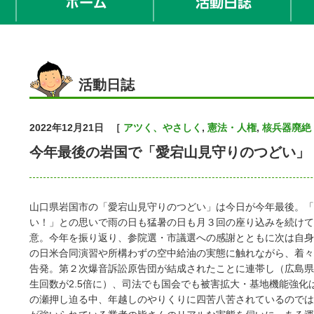
活動日誌
2022年12月21日
［
アツく、やさしく
,
憲法・人権
,
核兵器廃絶
今年最後の岩国で「愛宕山見守りのつどい」
山口県岩国市の「愛宕山見守りのつどい」は今日が今年最後。「
い！」との思いで雨の日も猛暑の日も月３回の座り込みを続けて
意。今年を振り返り、参院選・市議選への感謝とともに次は自身
の日米合同演習や所構わずの空中給油の実態に触れながら、着々
告発。第２次爆音訴訟原告団が結成されたことに連帯し（広島県
生回数が2.5倍に）、司法でも国会でも被害拡大・基地機能強化
の瀬押し迫る中、年越しのやりくりに四苦八苦されているのでは