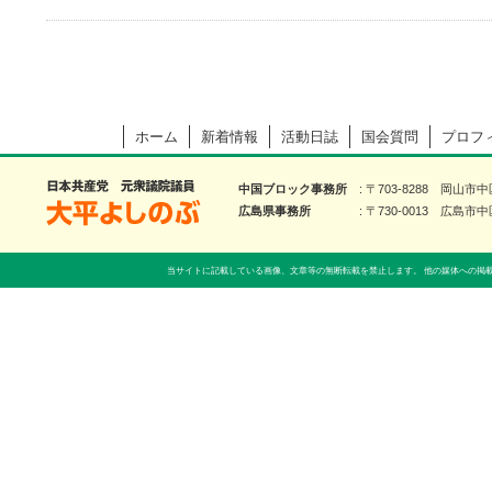
ホーム
新着情報
活動日誌
国会質問
プロフ
大平よしのぶ 日本共産党 前衆議院議員
中国ブロック事務所
〒703-8288 岡山市
広島県事務所
〒730-0013 広島市中
当サイトに記載している画像、文章等の無断転載を禁止します。 他の媒体への掲