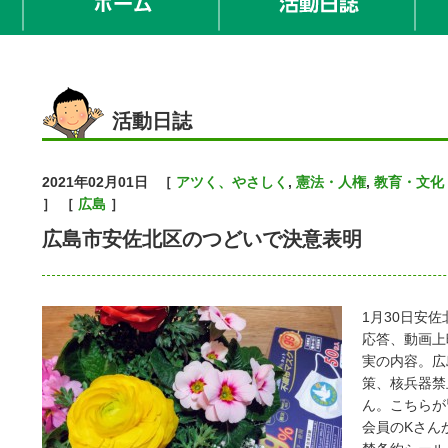
活動日誌
2021年02月01日
［
アツく、やさしく
,
憲法・人権
,
教育・文化
］ ［
広島
］
広島市安佐北区のつどいで決意表明
1月30日安
応答、動画上
実の内容。広
策、核兵器禁
ん。こちらが
会員のKさん