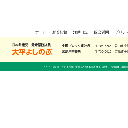
ホーム
新着情報
活動日誌
国会質問
プロフ
大平よしのぶ 日本共産党 前衆議院議員
中国ブロック事務所
〒703-8288 岡山市
広島県事務所
〒730-0013 広島市中
当サイトに記載している画像、文章等の無断転載を禁止します。 他の媒体への掲