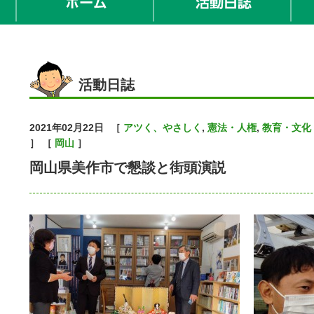
活動日誌
2021年02月22日
［
アツく、やさしく
,
憲法・人権
,
教育・文化
］ ［
岡山
］
岡山県美作市で懇談と街頭演説