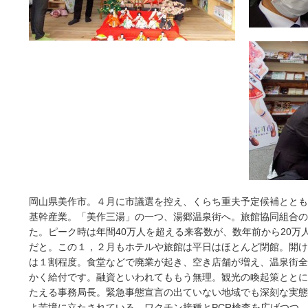
岡山県美作市。４月に市議選を控え、くらち重夫予定候補ととも
基幹産業。「美作三湯」の一つ、湯郷温泉街へ。旅館協同組合の
た。ピーク時は年間40万人を超える来客数が、数年前から20万
だと。この１，２月もホテルや旅館は平日はほとんど閉館。開け
は１割程度。食堂などで廃業が起き、空き店舗が増え、温泉街全
かく給付です。融資といわれてももう無理。観光の喚起策ととに
たえる事務局長。緊急事態宣言の出ていない地域でも深刻な実態
よ苦境に立たされている。ワクチン接種とPCR検査を広げつつ