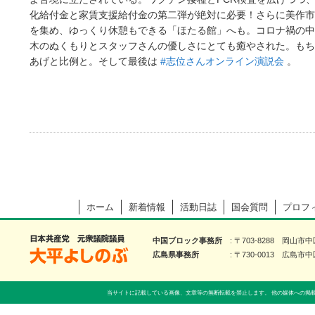
化給付金と家賃支援給付金の第二弾が絶対に必要！
さらに美作市
を集め、ゆっくり休憩もできる「ほたる館」へも。コロナ禍の中
木のぬくもりとスタッフさんの優しさにとても癒やされた。もち
あげと比例と。そして最後は
#志位さんオンライン演説会
。
ホーム
新着情報
活動日誌
国会質問
プロフ
大平よしのぶ 日本共産党 前衆議院議員
中国ブロック事務所
〒703-8288 岡山市
広島県事務所
〒730-0013 広島市中
当サイトに記載している画像、文章等の無断転載を禁止します。 他の媒体への掲