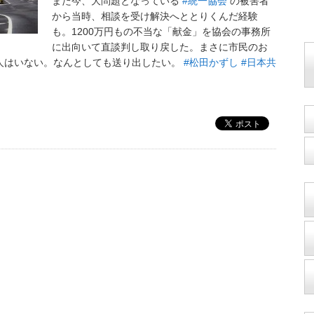
また今、大問題となっている
#統一協会
の被害者
から当時、相談を受け解決へととりくんだ経験
も。1200万円もの不当な「献金」を協会の事務所
に出向いて直談判し取り戻した。まさに市民のお
人はいない。なんとしても送り出したい。
#松田かずし
#日本共