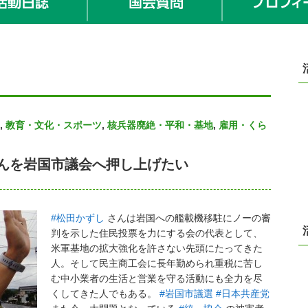
,
教育・文化・スポーツ
,
核兵器廃絶・平和・基地
,
雇用・くら
んを岩国市議会へ押し上げたい
#松田かずし
さんは岩国への艦載機移駐にノーの審
判を示した住民投票を力にする会の代表として、
米軍基地の拡大強化を許さない先頭にたってきた
人。そして民主商工会に長年勤められ重税に苦し
む中小業者の生活と営業を守る活動にも全力を尽
くしてきた人でもある。
#岩国市議選
#日本共産党