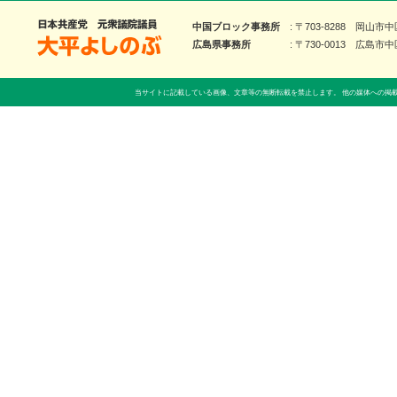
大平よしのぶ 日本共産党 前衆議院議員
中国ブロック事務所
〒703-8288 岡山市
広島県事務所
〒730-0013 広島市中
当サイトに記載している画像、文章等の無断転載を禁止します。 他の媒体への掲