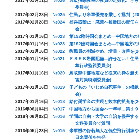
2017年05月11日
№026 通級指導教室の教員の定数化、さらに増
委員会)
2017年02月28日
№025 住民より米軍優先を厳しく批判（201
2017年02月28日
№024 核兵器禁止・廃棄へ被爆国の責任を果た
会）
2017年01月16日
№023 第192臨時国会まとめ―中国地方の
2017年01月16日
№023 第192臨時国会まとめ―中国地方の
2017年01月16日
№022 教職員の削減やめ、増員・改善を(201
2017年01月16日
№021 Ｆ３５Ｂ岩国配備―許せない！住民より米
算行政監視委員会)
2017年01月16日
№020 鳥取県中部地震など従来の枠を超えた支援
害対策特別委員会)
2017年01月16日
№019 子どもの「いじめ自死事件」の根絶を(2
会)
2017年01月16日
№018 給付奨学金の実現と抜本的拡充を(201
2016年08月04日
№017 中国地方から国会へ一年半…第１
2016年06月02日
№016 学問の自由・大学の自治を侵害す
文科委員会で質問
2016年05月23日
№015 米軍機の傍若無人な低空飛行訓練
日米関係を告発