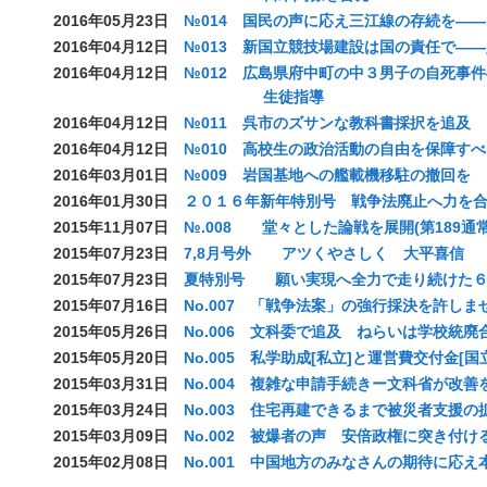
2016年05月23日
№014 国民の声に応え三江線の存続を―
2016年04月12日
№013 新国立競技場建設は国の責任で―
2016年04月12日
№012 広島県府中町の中３男子の自死事
生徒指導
2016年04月12日
№011 呉市のズサンな教科書採択を追及
2016年04月12日
№010 高校生の政治活動の自由を保障すべ
2016年03月01日
№009 岩国基地への艦載機移駐の撤回を
2016年01月30日
２０１６年新年特別号 戦争法廃止へ力を
2015年11月07日
№.008 堂々とした論戦を展開(第189通
2015年07月23日
7,8月号外 アツくやさしく 大平喜信
2015年07月23日
夏特別号 願い実現へ全力で走り続けた６
2015年07月16日
No.007 「戦争法案」の強行採決を許しま
2015年05月26日
No.006 文科委で追及 ねらいは学校統廃
2015年05月20日
No.005 私学助成[私立]と運営費交付金[国
2015年03月31日
No.004 複雑な申請手続きー文科省が改善
2015年03月24日
No.003 住宅再建できるまで被災者支援の
2015年03月09日
No.002 被爆者の声 安倍政権に突き付け
2015年02月08日
No.001 中国地方のみなさんの期待に応え