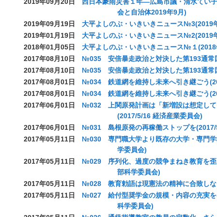
2019年09月20日
西日本豪雨災害１年―広島市議・清水てい子
会と自治体2019年9月)
2019年09月19日
大平よしのぶ・いきいきニュース№3(2019年
2019年01月19日
大平よしのぶ・いきいきニュース№2(2019年
2018年01月05日
大平よしのぶ・いきいきニュース№１(2018
2017年08月10日
№035 安倍暴走政治と対決した第193通常
2017年08月10日
№035 安倍暴走政治と対決した第193通常国
2017年08月01日
№034 鉄道網を維持し未来へ引き継ごう(201
2017年08月01日
№034 鉄道網を維持し未来へ引き継ごう(201
2017年06月01日
№032 上関原発計画は「新増設は想定し
(2017/5/16 経済産業委員会)
2017年06月01日
№031 島根原発の再稼働ストップを(2017/5
2017年05月11日
№030 専門職大学より既存の大学・専門学校の
学委員会)
2017年05月11日
№029 序列化、過度の競争まねき教育を歪める
部科学委員会)
2017年05月11日
№028 教育勅語は現憲法の精神に合致しない(
2017年05月11日
№027 給付型奨学金の規模・内容の充実を(20
科学委員会)